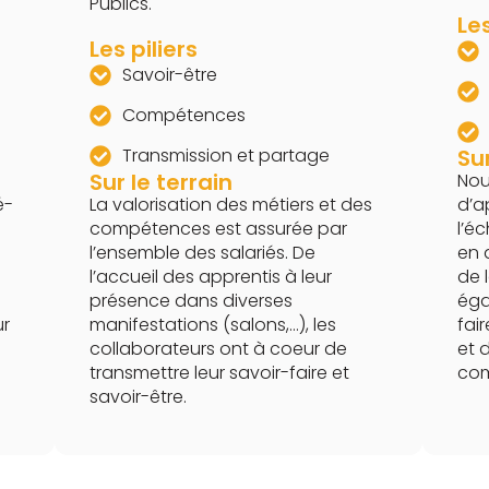
Publics.
Les
Les piliers
Savoir-être
Compétences
Transmission et partage
Sur
Sur le terrain
Nou
é-
La valorisation des métiers et des
d’a
compétences est assurée par
l’éc
l’ensemble des salariés. De
en 
l’accueil des apprentis à leur
de 
présence dans diverses
éga
ur
manifestations (salons,…), les
fai
collaborateurs ont à coeur de
et 
transmettre leur savoir-faire et
com
savoir-être.