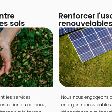
ontre
Renforcer l'u
des sols
renouvelable
nt les
services
Nous nous engageons a
uestration du carbone,
énergies renouvelables 